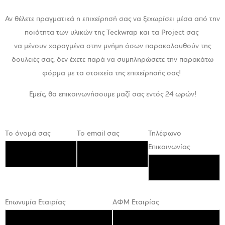
Αν θέλετε πραγματικά η επιχείρησή σας να ξεχωρίσει μέσα από την
ποιότητα των υλικών της Teckwrap και τα Project σας
να μένουν χαραγμένα στην μνήμη όσων παρακολουθούν της
δουλειές σας, δεν έχετε παρά να συμπληρώσετε την παρακάτω
φόρμα με τα στοιχεία της επιχείρησής σας!
Εμείς, θα επικοινωνήσουμε μαζί σας εντός 24 ωρών!
Το όνομά σας
Το email σας
Τηλέφωνο
Επικοινωνίας
Επωνυμία Εταιρίας
ΑΦΜ Εταιρίας