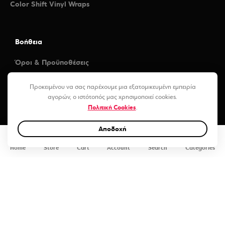
Color Shift Vinyl Wraps
Βοήθεια
Όροι & Προϋποθέσεις
Τρόποι Πληρωμής
Προκειμένου να σας παρέχουμε μια εξατομικευμένη εμπειρία
αγορών, ο ιστότοπός μας χρησιμοποιεί cookies.
Πολιτική Cookies
.
Αποδοχή
0
Home
Store
Cart
Account
Search
Categories