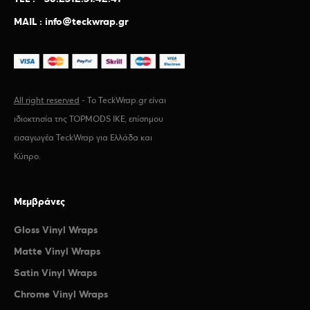
MAIL : info@teckwrap.gr
All right reserved
- Το TeckWrap.gr είναι
ιδιοκτησία της TOPMODS IKE, επίσημου
εισαγωγέα TeckWrap για Ελλάδα και
Κύπρο.
Μεμβράνες
Gloss Vinyl Wraps
Matte Vinyl Wraps
Satin Vinyl Wraps
Chrome Vinyl Wraps