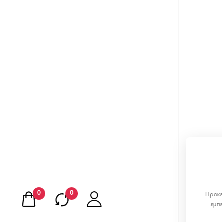
0
0
Προκε
εμπ