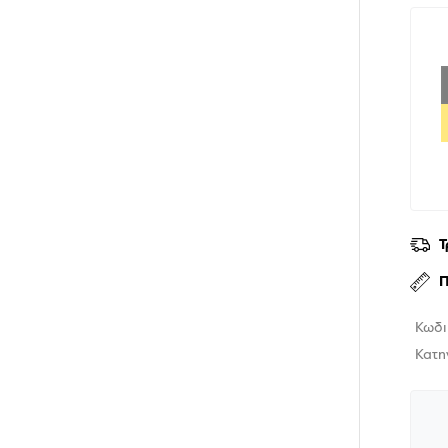
Τ
Π
Κωδι
Κατη