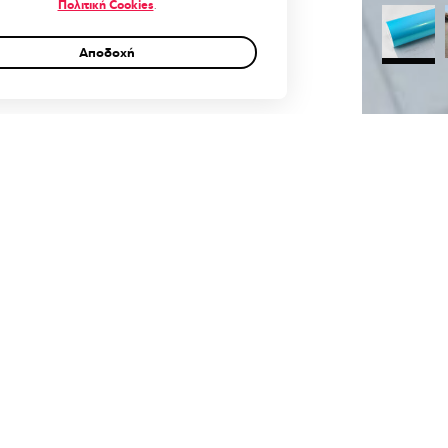
Πολιτική Cookies
.
Αποδοχή
0
Cart
Account
έον πληροφορίες
Αξιολογήσεις (0)
Q & A
Μπλε
3μ – 6
ξτε Διάσταση (μ)
μ, 9μ 
– 52€/
δοση:
30-40 