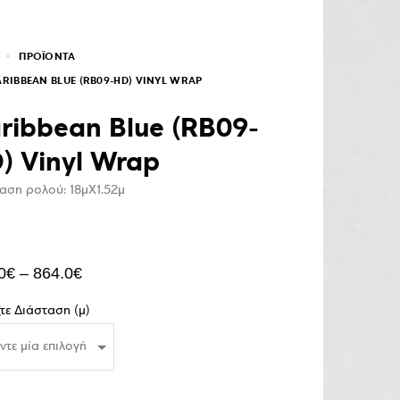
ΠΡΟΪΌΝΤΑ
RIBBEAN BLUE (RB09-HD) VINYL WRAP
ribbean Blue (RB09-
) Vinyl Wrap
αση ρολού: 18μΧ1.52μ
0
€
–
864.0
€
ξτε Διάσταση (μ)