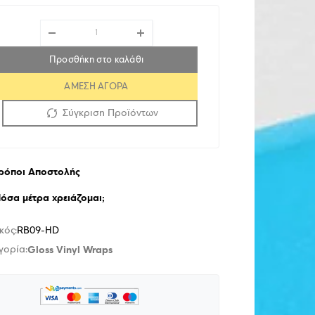
Προσθήκη στο καλάθι
ΑΜΕΣΗ ΑΓΟΡΑ
Σύγκριση Προϊόντων
ρόποι Αποστολής
όσα μέτρα χρειάζομαι;
κός:
RB09-HD
Gloss Vinyl Wraps
γορία: