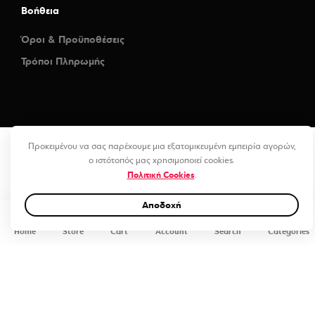
Βοήθεια
Όροι & Προϋποθέσεις
Τρόποι Πληρωμής
Προκειμένου να σας παρέχουμε μια εξατομικευμένη εμπειρία αγορών,
ο ιστότοπός μας χρησιμοποιεί cookies.
Πολιτική Cookies
.
Αποδοχή
0
Home
Store
Cart
Account
Search
Categories
Golden Yellow (RB25-HD) Vinyl Wrap