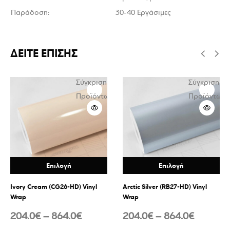
Παράδοση:
30-40 Εργάσιμες
ΔΕΙΤΕ ΕΠΙΣΗΣ
Σύγκριση
Σύγκριση
ν
Προϊόντων
Προϊόντων
Επιλογή
Επιλογή
Ivory Cream (CG26-HD) Vinyl
Arctic Silver (RB27-HD) Vinyl
Wrap
Wrap
204.0
€
–
864.0
€
204.0
€
–
864.0
€