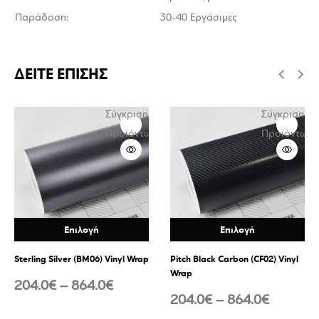
Παράδοση:
30-40 Εργάσιμες
ΔΕΙΤΕ ΕΠΙΣΗΣ
Σύγκριση
Σύγκριση
ν
Προϊόντων
Προϊόντων
Επιλογή
Επιλογή
Sterling Silver (BM06) Vinyl Wrap
Pitch Black Carbon (CF02) Vinyl
Wrap
204.0
€
–
864.0
€
204.0
€
–
864.0
€