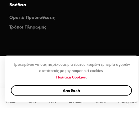
Βοήθεια
Όροι & Προϋποθέσεις
Τρόποι Πληρωμής
Προκειμένου να σας παρέχουμε μια εξατομικευμένη εμπειρία αγορών,
ο ιστότοπός μας χρησιμοποιεί cookies.
Πολιτική Cookies
.
Αποδοχή
0
Home
Store
Cart
Account
Search
Categories
Matte Ceramic Carbon (RCF03M) Vinyl Wrap