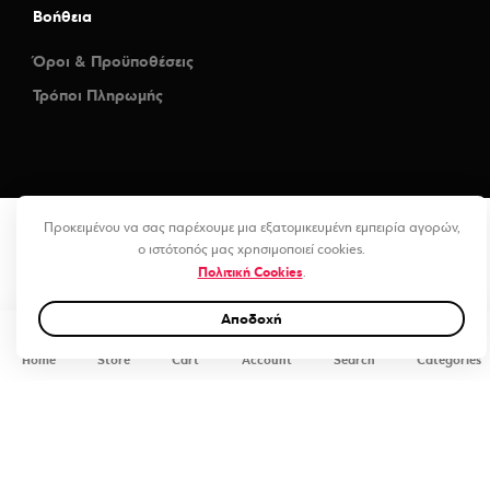
Βοήθεια
Όροι & Προϋποθέσεις
Τρόποι Πληρωμής
Προκειμένου να σας παρέχουμε μια εξατομικευμένη εμπειρία αγορών,
ο ιστότοπός μας χρησιμοποιεί cookies.
Πολιτική Cookies
.
Αποδοχή
0
Home
Store
Cart
Account
Search
Categories
Piniengruen Pearl (TC02) Vinyl Wrap