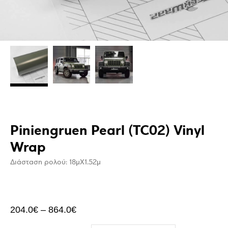
Piniengruen Pearl (TC02) Vinyl
Wrap
Διάσταση ρολού: 18μΧ1.52μ
204.0
€
–
864.0
€