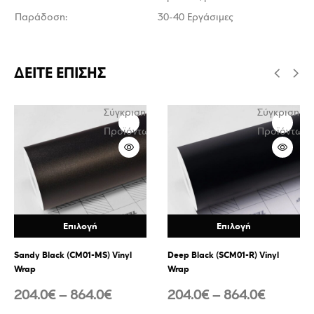
Παράδοση:
30-40 Εργάσιμες
ΔΕΙΤΕ ΕΠΙΣΗΣ
Σύγκριση
Σύγκριση
ν
Προϊόντων
Προϊόντων
Επιλογή
Επιλογή
Sandy Black (CM01-MS) Vinyl
Deep Black (SCM01-R) Vinyl
Wrap
Wrap
204.0
€
–
864.0
€
204.0
€
–
864.0
€