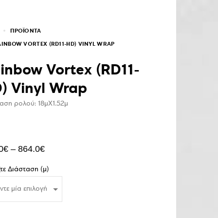
ΠΡΟΪΌΝΤΑ
AINBOW VORTEX (RD11-HD) VINYL WRAP
inbow Vortex (RD11-
) Vinyl Wrap
αση ρολού: 18μΧ1.52μ
0
€
–
864.0
€
ξτε Διάσταση (μ)