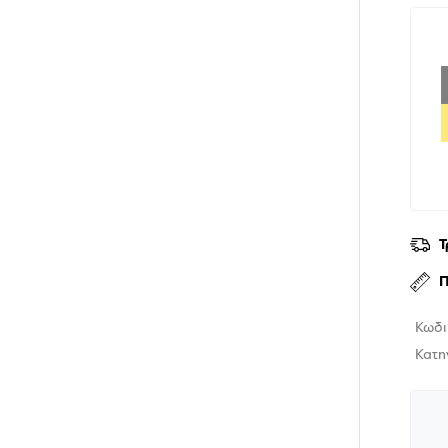
Τ
Π
Κωδι
Κατη