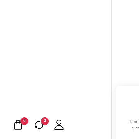
0
0
Προκε
εμπ