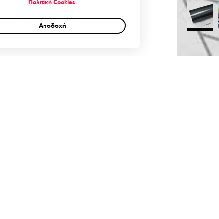
Πολιτική Cookies
.
Αποδοχή
0
Cart
Account
έον πληροφορίες
Αξιολογήσεις (0)
Q & A
Πράσιν
3μ – 6
ξτε Διάσταση (μ)
μ, 9μ 
– 52€/
δοση:
30-40 