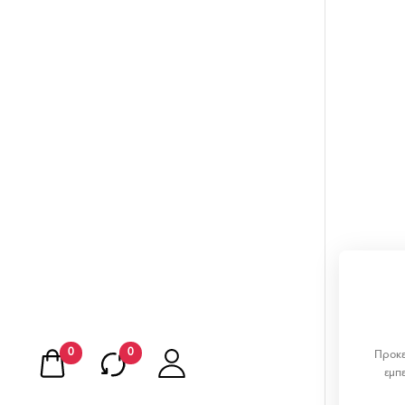
0
0
Προκε
εμπ