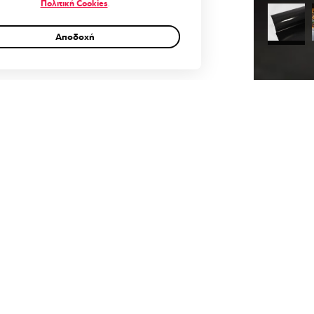
Πολιτική Cookies
.
Αποδοχή
0
Cart
Account
έον πληροφορίες
Αξιολογήσεις (0)
Q & A
Μαύρ
3μ – 6
ξτε Διάσταση (μ)
μ, 9μ 
– 52€/
δοση:
1-3 Ερ