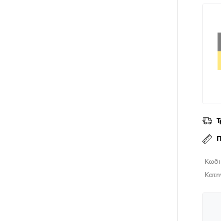
Τ
Π
Κωδι
Κατη