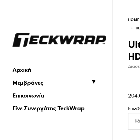
HOME
UL
Ul
HD
Διάστ
Αρχική
Μεμβράνες
Επικοινωνία
204.
Γίνε Συνεργάτης TeckWrap
Επιλέ