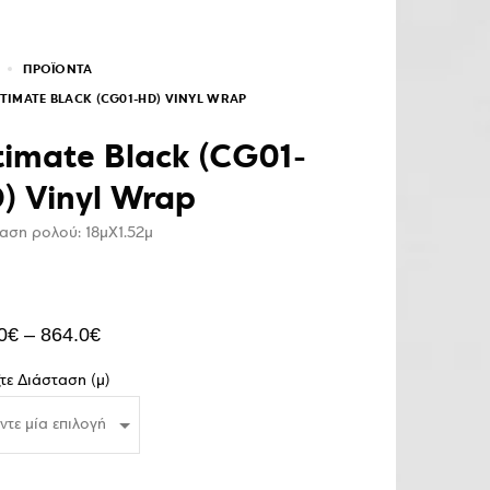
ΠΡΟΪΌΝΤΑ
TIMATE BLACK (CG01-HD) VINYL WRAP
timate Black (CG01-
) Vinyl Wrap
αση ρολού: 18μΧ1.52μ
0
€
–
864.0
€
ξτε Διάσταση (μ)