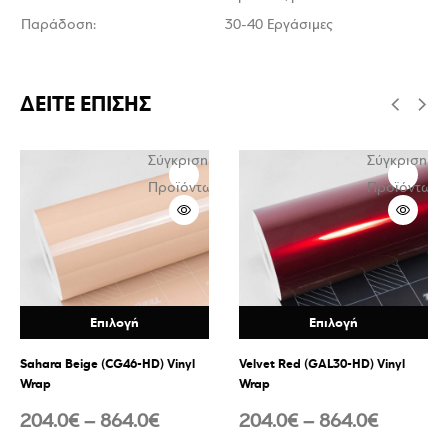
Παράδοση:
30-40 Εργάσιμες
ΔΕΙΤΕ ΕΠΙΣΗΣ
Σύγκριση
Σύγκριση
ν
Προϊόντων
Προϊόντων
Επιλογή
Επιλογή
Sahara Beige (CG46-HD) Vinyl
Velvet Red (GAL30-HD) Vinyl
Wrap
Wrap
204.0
€
–
864.0
€
204.0
€
–
864.0
€