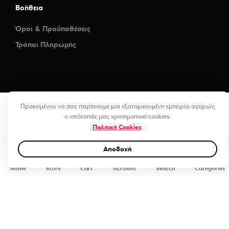
Βοήθεια
Όροι & Προϋποθέσεις
Τρόποι Πληρωμής
Προκειμένου να σας παρέχουμε μια εξατομικευμένη εμπειρία αγορών,
ο ιστότοπός μας χρησιμοποιεί cookies.
Πολιτική Cookies
.
Αποδοχή
0
Home
Store
Cart
Account
Search
Categories
Yacht Blue (CG28-HD) Vinyl Wrap